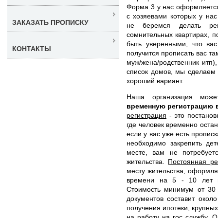
Форма 3 у нас оформляется
с хозяевами которых у нас
ЗАКАЗАТЬ ПРОПИСКУ
не беремся делать рег
сомнительных квартирах, п
быть уверенными, что ва
КОНТАКТЫ
получится прописать вас та
муж/жена/родственник итп
список домов, мы сделаем 
хороший вариант.
Наша организация мож
временную регистрацию 
регистрация
- это постанов
где человек временно остан
если у вас уже есть пропис
необходимо закрепить дет
месте, вам не потребует
жительства.
Постоянная ре
месту жительства, оформля
времени на 5 - 10 лет 
Стоимость минимум от 30 
документов составит окол
получения ипотеки, крупных
на работу на гос службу. О